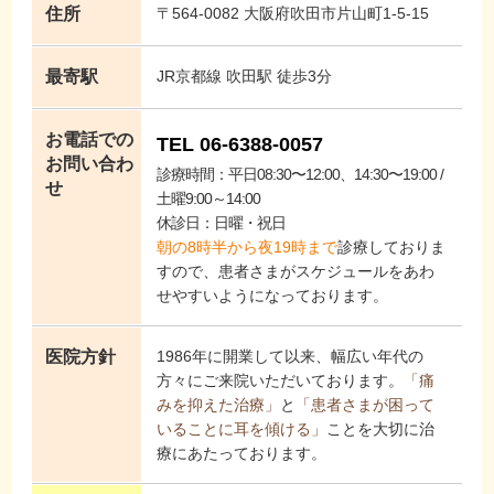
住所
〒564-0082 大阪府吹田市片山町1-5-15
最寄駅
JR京都線 吹田駅 徒歩3分
お電話での
TEL 06-6388-0057
お問い合わ
診療時間：平日08:30〜12:00、14:30〜19:00 /
せ
土曜9:00～14:00
休診日：日曜・祝日
朝の8時半から夜19時まで
診療しておりま
すので、患者さまがスケジュールをあわ
せやすいようになっております。
医院方針
1986年に開業して以来、幅広い年代の
方々にご来院いただいております。
「痛
みを抑えた治療」
と
「患者さまが困って
いることに耳を傾ける」
ことを大切に治
療にあたっております。