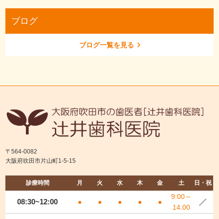
ブログ
ブログ一覧を見る
〒564-0082
大阪府吹田市片山町1-5-15
診療時間
月
火
水
木
金
土
日・祝
9:00～
08:30~12:00
●
●
●
●
●
14:00