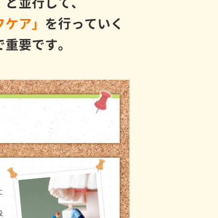
」
と並行して、
フケア」
を行っていく
で重要です。
に
段