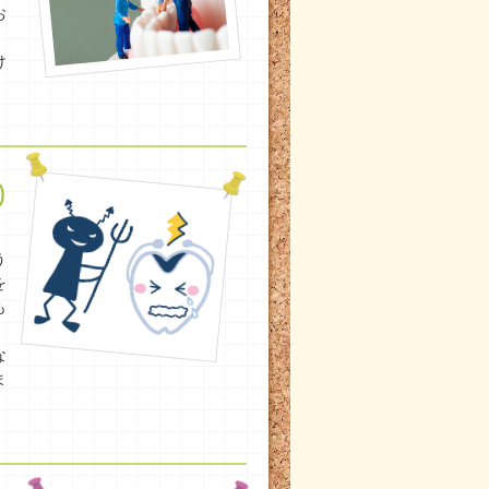
お
け
)
。
う
を
も
な
ま