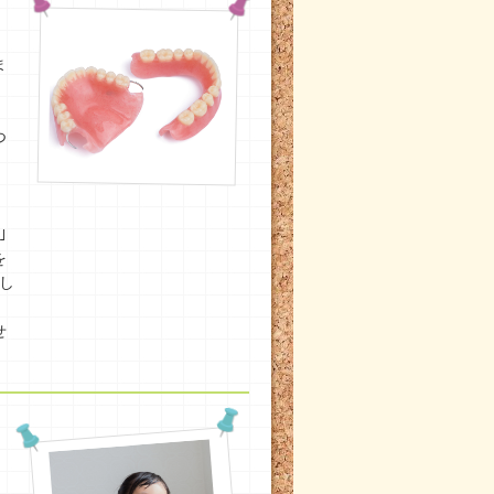
ま
つ
｣
を
し
せ