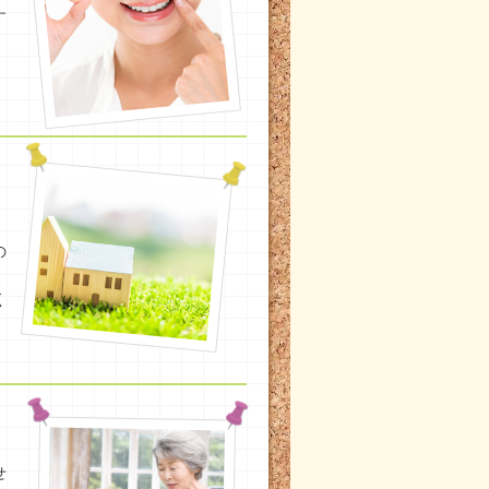
す
の
、
く
せ