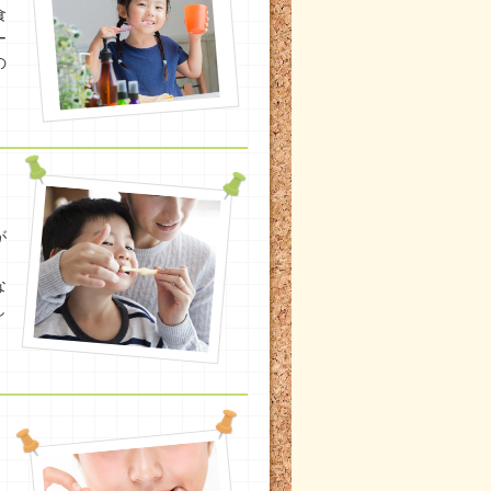
食
ー
の
が
な
し