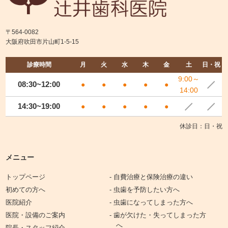
〒564-0082
大阪府吹田市片山町1-5-15
診療時間
月
火
水
木
金
土
日・祝
9:00～
08:30~12:00
●
●
●
●
●
14:00
14:30~19:00
●
●
●
●
●
休診日：日・祝
メニュー
トップページ
- 自費治療と保険治療の違い
初めての方へ
- 虫歯を予防したい方へ
医院紹介
- 虫歯になってしまった方へ
医院・設備のご案内
- 歯が欠けた・失ってしまった方
へ
院長・スタッフ紹介