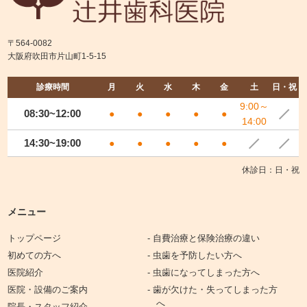
〒564-0082
大阪府吹田市片山町1-5-15
診療時間
月
火
水
木
金
土
日・祝
9:00～
08:30~12:00
●
●
●
●
●
14:00
14:30~19:00
●
●
●
●
●
休診日：日・祝
メニュー
トップページ
- 自費治療と保険治療の違い
初めての方へ
- 虫歯を予防したい方へ
医院紹介
- 虫歯になってしまった方へ
医院・設備のご案内
- 歯が欠けた・失ってしまった方
へ
院長・スタッフ紹介