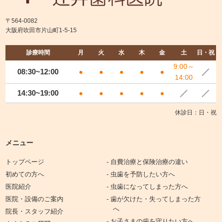
〒564-0082
大阪府吹田市片山町1-5-15
診療時間
月
火
水
木
金
土
日・祝
9:00～
08:30~12:00
●
●
●
●
●
14:00
14:30~19:00
●
●
●
●
●
休診日：日・祝
メニュー
トップページ
- 自費治療と保険治療の違い
初めての方へ
- 虫歯を予防したい方へ
医院紹介
- 虫歯になってしまった方へ
医院・設備のご案内
- 歯が欠けた・失ってしまった方
へ
院長・スタッフ紹介
- お子さまの歯を守りたい方へ