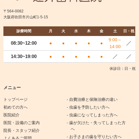
〒564-0082
大阪府吹田市片山町1-5-15
診療時間
月
火
水
木
金
土
日・祝
9:00～
08:30~12:00
●
●
●
●
●
14:00
14:30~19:00
●
●
●
●
●
休診日：日・祝
メニュー
トップページ
- 自費治療と保険治療の違い
初めての方へ
- 虫歯を予防したい方へ
医院紹介
- 虫歯になってしまった方へ
医院・設備のご案内
- 歯が欠けた・失ってしまった方
へ
院長・スタッフ紹介
- お子さまの歯を守りたい方へ
よくあるご質問